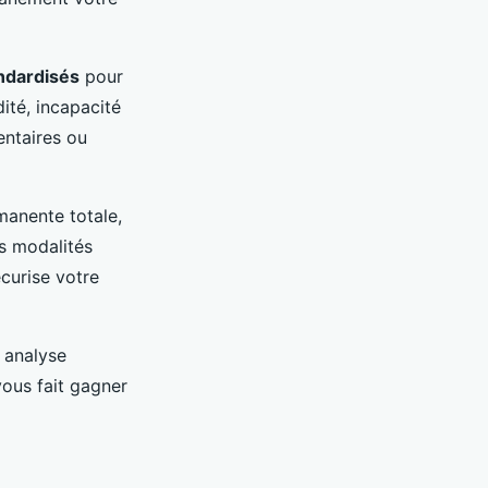
andardisés
pour
ité, incapacité
entaires ou
rmanente totale,
es modalités
écurise votre
 analyse
vous fait gagner