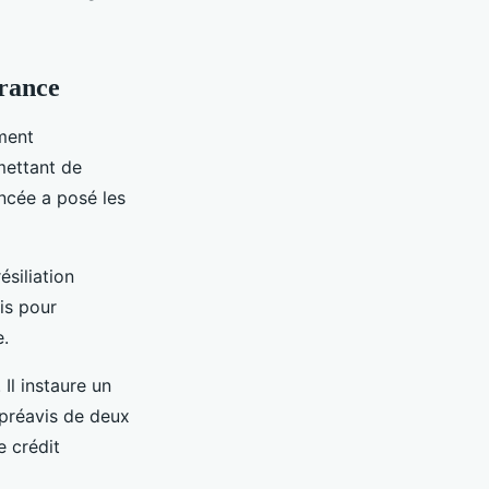
urance
ement
mettant de
ancée a posé les
siliation
is pour
e.
Il instaure un
 préavis de deux
e crédit