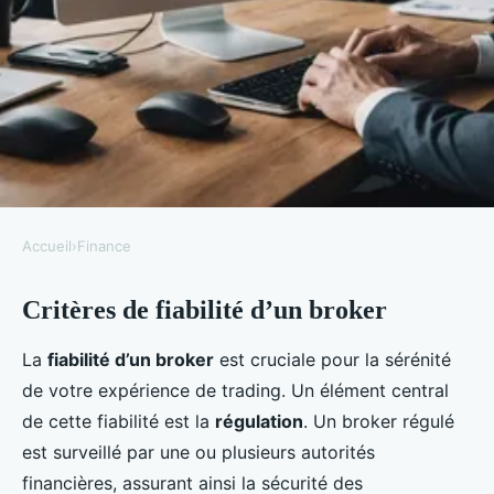
Accueil
›
Finance
FINANCE
Critères de fiabilité d’un broker
Les critères de performance
d'un broker
La
fiabilité d’un broker
est cruciale pour la sérénité
de votre expérience de trading. Un élément central
Assia
•
10 février 2025
•
5 min de lecture
de cette fiabilité est la
régulation
. Un broker régulé
est surveillé par une ou plusieurs autorités
financières, assurant ainsi la sécurité des