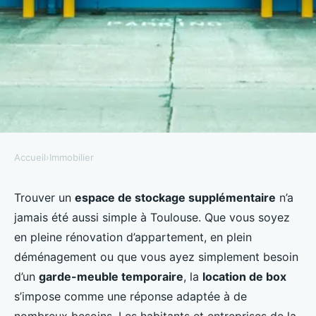
Accueil
›
Immobilier
IMMOBILIER
Location de box à toulouse :
Trouver un
espace de stockage supplémentaire
n’a
jamais été aussi simple à Toulouse. Que vous soyez
solutions pratiques pour
en pleine rénovation d’appartement, en plein
particuliers et professionnels
déménagement ou que vous ayez simplement besoin
d’un
garde-meuble temporaire
, la
location de box
Assia
•
29 janvier 2026
•
5 min de lecture
s’impose comme une réponse adaptée à de