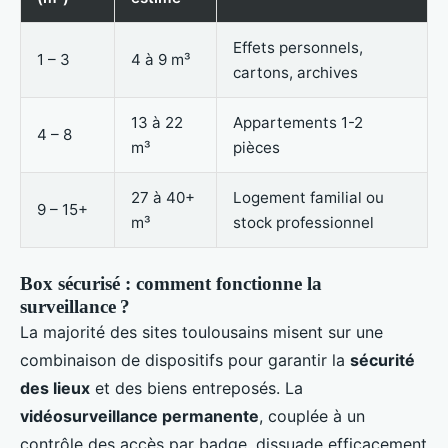
Effets personnels,
1 – 3
4 à 9 m³
cartons, archives
13 à 22
Appartements 1-2
4 – 8
m³
pièces
27 à 40+
Logement familial ou
9 – 15+
m³
stock professionnel
Box sécurisé : comment fonctionne la
surveillance ?
La majorité des sites toulousains misent sur une
combinaison de dispositifs pour garantir la
sécurité
des lieux
et des biens entreposés. La
vidéosurveillance permanente
, couplée à un
contrôle des accès par badge, dissuade efficacement